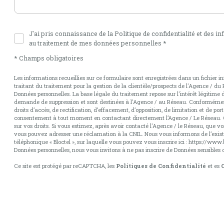
J'ai pris connaissance de la Politique de confidentialité et des i
au traitement de mes données personnelles *
* Champs obligatoires
Les informations recueillies sur ce formulaire sont enregistrées dans un fichie
traitant du traitement pour la gestion de la clientèle/prospects de l'Agence / d
Données personnelles. La base légale du traitement repose sur l'intérêt légitime 
demande de suppression et sont destinées à l'Agence / au Réseau. Conformément à
droits d’accès, de rectification, d’effacement, d’opposition, de limitation et de po
consentement à tout moment en contactant directement l’Agence / Le Réseau. C
sur vos droits. Si vous estimez, après avoir contacté l'Agence / le Réseau, que vos
vous pouvez adresser une réclamation à la CNIL. Nous vous informons de l’exist
téléphonique « Bloctel », sur laquelle vous pouvez vous inscrire ici :
https://www.b
Données personnelles, nous vous invitons à ne pas inscrire de Données sensibles d
Ce site est protégé par reCAPTCHA, les
Politiques de Confidentialité
et es