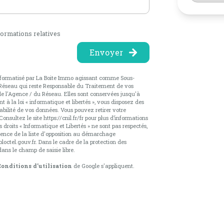
nformations relatives
Envoyer
r informatisé par La Boite Immo agissant comme Sous-
u Réseau qui reste Responsable du Traitement de vos
de l'Agence / du Réseau. Elles sont conservées jusqu'à
 la loi « informatique et libertés », vous disposez des
rtabilité de vos données. Vous pouvez retirer votre
onsultez le site
https://cnil.fr/fr
pour plus d’informations
 droits « Informatique et Libertés » ne sont pas respectés,
ence de la liste d'opposition au démarchage
loctel.gouv.fr
. Dans le cadre de la protection des
ans le champ de saisie libre.
Conditions d'utilisation
de Google s'appliquent.