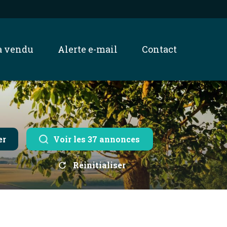
jà vendu
alerte e-mail
contact
er
Voir les
37
annonces
Réinitialiser