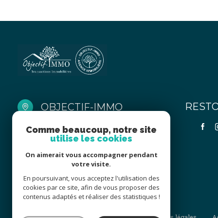
REST
OBJECTIF-IMMO
06 51 58 54 45
Comme beaucoup, notre site
utilise les cookies
contact@objectif-immo67.fr
3 Allée de l'Économie
On aimerait vous accompagner pendant
67370 Wiwersheim
votre visite.
En poursuivant, vous acceptez l'utilisation des
cookies par ce site, afin de vous proposer des
contenus adaptés et réaliser des statistiques !
Nos honoraires
Nos partenaires
Mentions légales
A