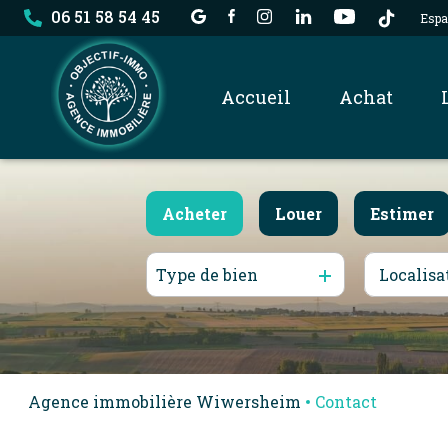
06 51 58 54 45
Espa
accueil
achat
nos biens
Acheter
Louer
Estimer
dossier locataire
Type de bien
De l'ancien
à l'année
Du neuf
De l'immo pro
De l'immo pro
Agence immobilière Wiwersheim
Contact