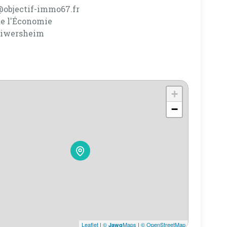
@objectif-immo67.fr
de l'Économie
iwersheim
+
−
Leaflet
|
©
Maps
|
© OpenStreetMap
Jawg