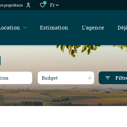
0
Fr
ce propriétaire
location
estimation
l'agence
dé
Budget
Filtr