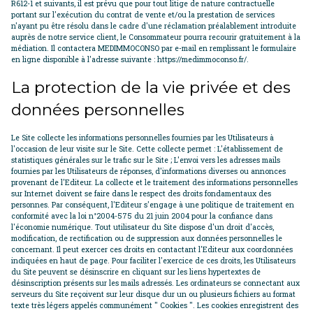
R612-1 et suivants, il est prévu que pour tout litige de nature contractuelle
portant sur l'exécution du contrat de vente et/ou la prestation de services
n'ayant pu être résolu dans le cadre d'une réclamation préalablement introduite
auprès de notre service client, le Consommateur pourra recourir gratuitement à la
médiation. Il contactera MEDIMMOCONSO par e-mail en remplissant le formulaire
en ligne disponible à l'adresse suivante : https://medimmoconso.fr/.
La protection de la vie privée et des
données personnelles
Le Site collecte les informations personnelles fournies par les Utilisateurs à
l'occasion de leur visite sur le Site. Cette collecte permet : L'établissement de
statistiques générales sur le trafic sur le Site ; L'envoi vers les adresses mails
fournies par les Utilisateurs de réponses, d'informations diverses ou annonces
provenant de l'Editeur. La collecte et le traitement des informations personnelles
sur Internet doivent se faire dans le respect des droits fondamentaux des
personnes. Par conséquent, l'Editeur s'engage à une politique de traitement en
conformité avec la loi n°2004-575 du 21 juin 2004 pour la confiance dans
l'économie numérique. Tout utilisateur du Site dispose d'un droit d'accès,
modification, de rectification ou de suppression aux données personnelles le
concernant. Il peut exercer ces droits en contactant l'Editeur aux coordonnées
indiquées en haut de page. Pour faciliter l'exercice de ces droits, les Utilisateurs
du Site peuvent se désinscrire en cliquant sur les liens hypertextes de
désinscription présents sur les mails adressés. Les ordinateurs se connectant aux
serveurs du Site reçoivent sur leur disque dur un ou plusieurs fichiers au format
texte très légers appelés communément " Cookies ". Les cookies enregistrent des