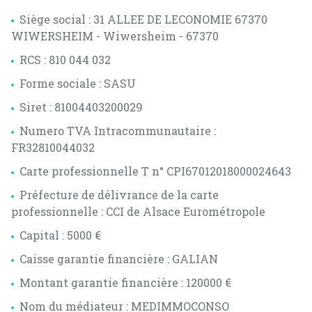
alerte
Siège social : 31 ALLEE DE LECONOMIE 67370
e-
WIWERSHEIM - Wiwersheim - 67370
mail
RCS : 810 044 032
contact
Forme sociale : SASU
Siret : 81004403200029
Numero TVA Intracommunautaire :
FR32810044032
Carte professionnelle T n° CPI67012018000024643
Préfecture de délivrance de la carte
professionnelle : CCI de Alsace Eurométropole
Capital : 5000 €
Caisse garantie financière : GALIAN
Montant garantie financière : 120000 €
Nom du médiateur : MEDIMMOCONSO