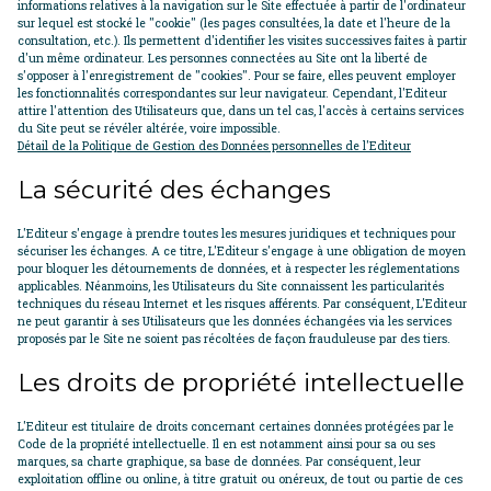
informations relatives à la navigation sur le Site effectuée à partir de l'ordinateur
sur lequel est stocké le "cookie" (les pages consultées, la date et l'heure de la
consultation, etc.). Ils permettent d'identifier les visites successives faites à partir
d'un même ordinateur. Les personnes connectées au Site ont la liberté de
s'opposer à l'enregistrement de "cookies". Pour se faire, elles peuvent employer
les fonctionnalités correspondantes sur leur navigateur. Cependant, l'Editeur
attire l'attention des Utilisateurs que, dans un tel cas, l'accès à certains services
du Site peut se révéler altérée, voire impossible.
Détail de la Politique de Gestion des Données personnelles de l'Editeur
La sécurité des échanges
L'Editeur s'engage à prendre toutes les mesures juridiques et techniques pour
sécuriser les échanges. A ce titre, L'Editeur s'engage à une obligation de moyen
pour bloquer les détournements de données, et à respecter les réglementations
applicables. Néanmoins, les Utilisateurs du Site connaissent les particularités
techniques du réseau Internet et les risques afférents. Par conséquent, L'Editeur
ne peut garantir à ses Utilisateurs que les données échangées via les services
proposés par le Site ne soient pas récoltées de façon frauduleuse par des tiers.
Les droits de propriété intellectuelle
L'Editeur est titulaire de droits concernant certaines données protégées par le
Code de la propriété intellectuelle. Il en est notamment ainsi pour sa ou ses
marques, sa charte graphique, sa base de données. Par conséquent, leur
exploitation offline ou online, à titre gratuit ou onéreux, de tout ou partie de ces