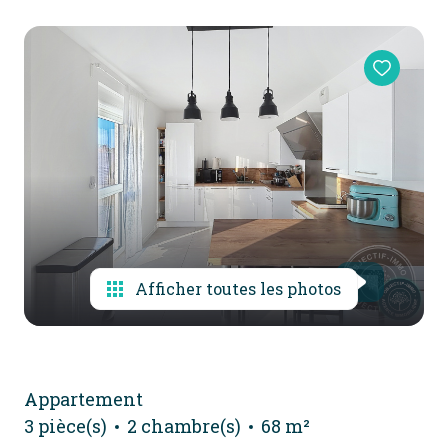
alerte
e-
mail
contact
Afficher toutes les photos
Appartement
3 pièce(s)
2 chambre(s)
68 m²