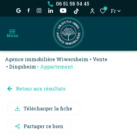
06 51 58 54 45
0
Fr
Menu
Agence immobilière Wiwersheim
Vente
accueil
Dingsheim
Appartement
achat
nos
location
Retour aux résultats
biens
estimation
dossier
Télécharger la fiche
locataire
l'agence
déjà
Partager ce bien
vendu