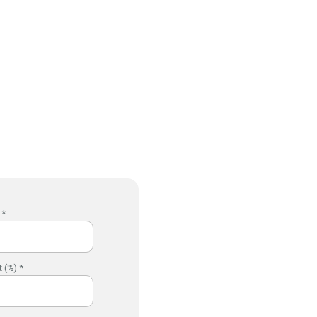
 *
 (%) *