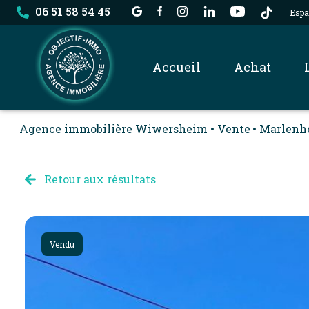
06 51 58 54 45
Espa
accueil
achat
Agence immobilière Wiwersheim
Vente
Marlen
nos biens
dossier locataire
Retour aux résultats
Vendu