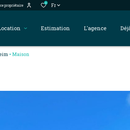
0
Fr
ce propriétaire
location
estimation
l'agence
dé
heim
Maison