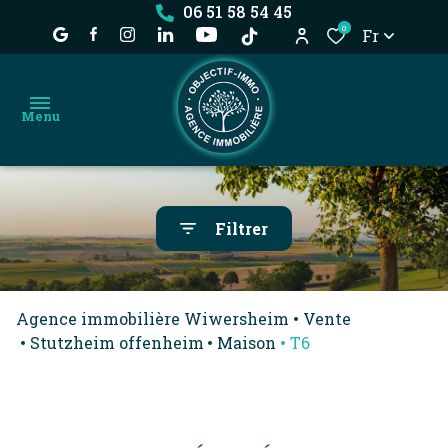
06 51 58 54 45
0
Fr
Menu
accueil
Filtrer
achat
nos
location
biens
Agence immobilière Wiwersheim
Vente
estimation
dossier
Stutzheim offenheim
Maison
T6
locataire
l'agence
déjà
vendu