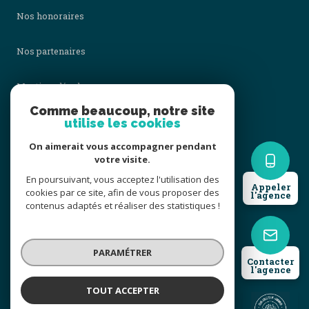
Nos honoraires
Nos partenaires
Mentions légales
Comme beaucoup, notre site
Admin
utilise les cookies
On aimerait vous accompagner pendant
Politique RGPD
votre visite.
En poursuivant, vous acceptez l'utilisation des
Appeler
Cookies
cookies par ce site, afin de vous proposer des
l'agence
contenus adaptés et réaliser des statistiques !
© 2026 | Tous droits réservés
PARAMÉTRER
Contacter
l'agence
Réalisé par
TOUT ACCEPTER