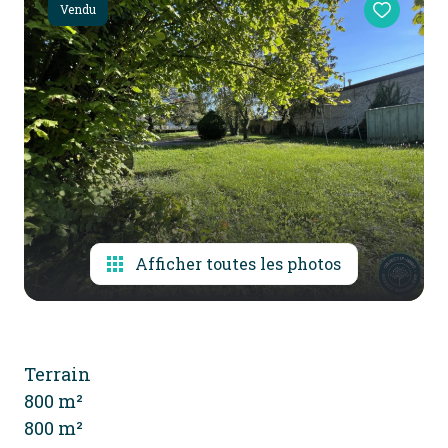
Vendu
alerte
e-
mail
contact
Afficher toutes les photos
Terrain
800 m²
800 m²