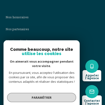
Nos honoraires
Nos partenaires
Mentions légales
Comme beaucoup, notre site
utilise les cookies
Admin
On aimerait vous accompagner pendant
Politique RGPD
votre visite.
En poursuivant, vous acceptez l'utilisation des
Appeler
cookies par ce site, afin de vous proposer des
Cookies
l'agence
contenus adaptés et réaliser des statistiques !
© 2026 | Tous droits réservés
PARAMÉTRER
Contacter
l'agence