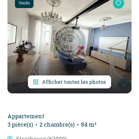
Vendu
alerte
e-
mail
contact
Afficher toutes les photos
Appartement
3 pièce(s)
2 chambre(s)
84 m²
Strasbourg (67000)