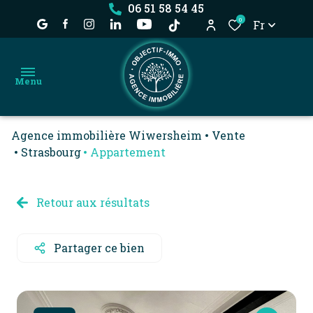
06 51 58 54 45
0
Fr
Menu
Agence immobilière Wiwersheim
Vente
accueil
Strasbourg
Appartement
achat
nos
location
Retour aux résultats
biens
estimation
dossier
Partager ce bien
locataire
l'agence
déjà
vendu