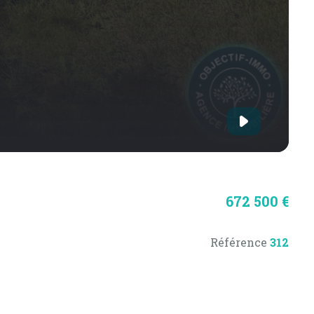
672 500 €
Référence
312