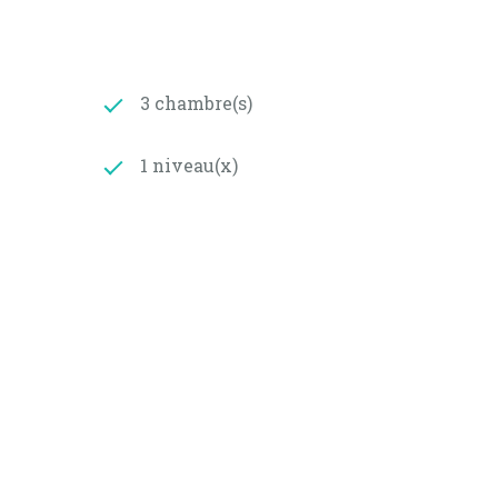
3 chambre(s)
ttant d’envisager une remise en valeur dans de
1 niveau(x)
n (prix moyens des énergies indexés sur les années
 gaz alimenté par une chaudière à condensation
ocation.
es énergies indexés sur les années 2021, 2022 et