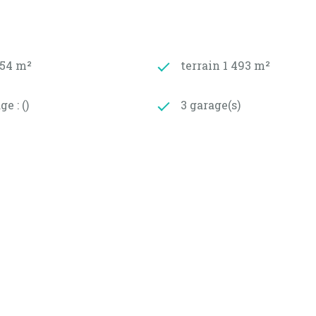
omplémentaires.
densation, installée en 2018.
154 m²
terrain 1 493 m²
 principaux postes techniques ont déjà été traités, perme
e : ()
3 garage(s)
es d’énergie du logement : entre 1 540 € et 2 130 € par a
² de 2009
: menuiseries en double vitrage et chauffage central au
n , idéal pour une occupation immédiate ou une mise en l
er à l’étage, 2 chambres, salle de douche/WC
logement : entre 1 180 € et 1 640 € par an (prix moyens d