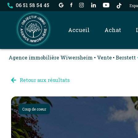
06 51 58 54 45
Espa
accueil
achat
Agence immobilière Wiwersheim
Vente
Berstett
nos biens
dossier locataire
Retour aux résultats
Coup de coeur