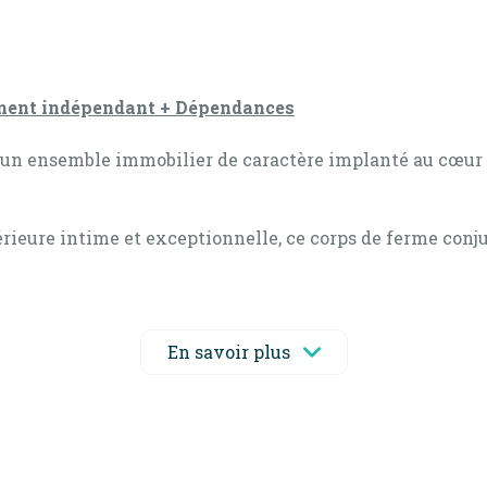
ement indépendant + Dépendances
 un ensemble immobilier de caractère implanté au cœur
térieure intime et exceptionnelle, ce corps de ferme co
se compose de
deux logements totalement indépendants
:
ux niveaux) et d’un jardin bucolique, piscinable, situé à 
En savoir plus
trimoine local et les porteurs de projets.
e aménageable)
nserve de nombreux éléments de caractère propres à l’arc