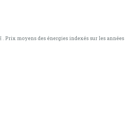
n U - La cour a été entièrement refaite en 2012 .
€ . Prix moyens des énergies indexés sur les années
tures).
on. De quoi imaginer des gîtes, des appartements