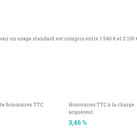
 de caractère, typique de l’implantation traditionnelle e
ur un usage standard est compris entre 1 540 € et 2 130 
ôté de la propriété
oureux de l’authentique et des traditions alsaciennes.
 deux logements (justificatifs disponibles, cahier de fac
uses possibilités : stockage, aménagement, réhabilitati
s chambres d’hôtes… Un potentiel de développement.
te honoraires TTC
Honoraires TTC à la charge
acquéreur
3,46 %