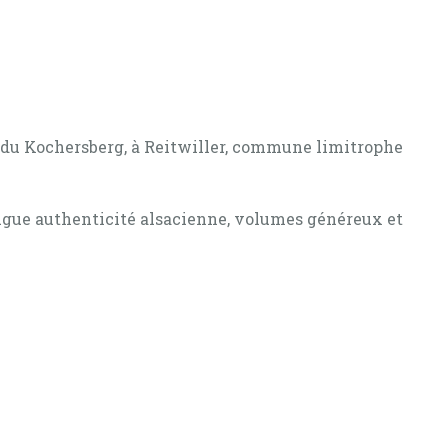
 du Kochersberg, à Reitwiller, commune limitrophe
njugue authenticité alsacienne, volumes généreux et
 une maison alsacienne et un appartement, ainsi
l’arrière et sur le côté.
hitecture rurale alsacienne. Elle offre un vrai