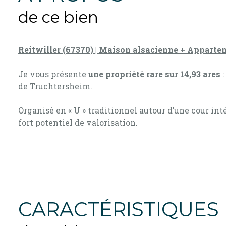
de ce bien
Reitwiller (67370) | Maison alsacienne + Appart
Je vous présente
une propriété rare sur 14,93 ares
:
de Truchtersheim.
Organisé en « U » traditionnel autour d’une cour in
fort potentiel de valorisation.
Sur une parcelle totale de 14,93 ares, la propriété 
que d’importantes dépendances (environ 750 m² sur de
Un bien coup de cœur, pensé pour les amoureux du pa
CARACTÉRISTIQUES
La maison alsacienne | 87,27 m² habitables (étag
Pleine de charme et d’authenticité, cette maison co