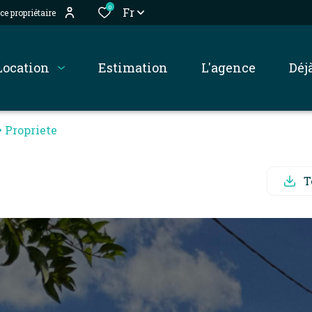
0
Fr
ce propriétaire
location
estimation
l'agence
dé
Propriete
T