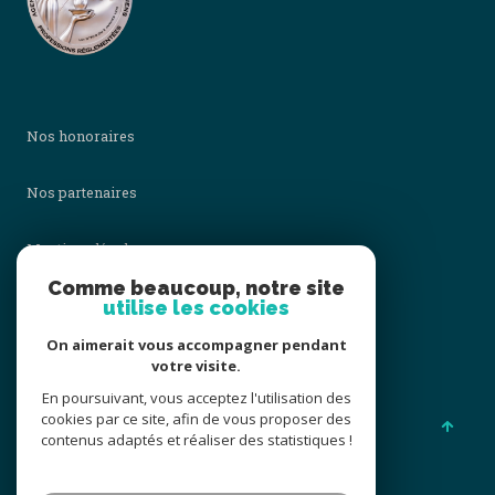
Nos honoraires
Nos partenaires
Mentions légales
Comme beaucoup, notre site
Admin
utilise les cookies
On aimerait vous accompagner pendant
Politique RGPD
votre visite.
En poursuivant, vous acceptez l'utilisation des
Cookies
cookies par ce site, afin de vous proposer des
contenus adaptés et réaliser des statistiques !
© 2026 | Tous droits réservés